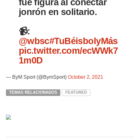
fue figura al conectar
jonrón en solitario.
📹:
@wbsc
#TuBéisbolyMás
pic.twitter.com/ecWWk7
1m0D
— ByM Sport (@BymSport)
October 2, 2021
TEMAS RELACIONADOS
FEATURED