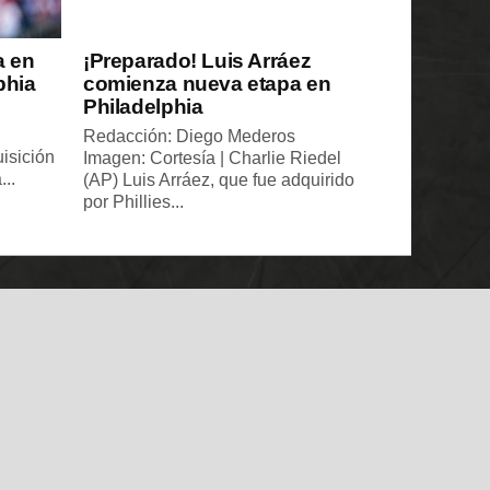
a en
¡Preparado! Luis Arráez
phia
comienza nueva etapa en
Philadelphia
Redacción: Diego Mederos
uisición
Imagen: Cortesía | Charlie Riedel
...
(AP) Luis Arráez, que fue adquirido
por Phillies...