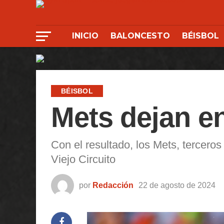
INICIO
BALONCESTO
BÉISBOL
BÉISBOL
Mets dejan en
Con el resultado, los Mets, terceros
Viejo Circuito
por
Redacción
22 de agosto de 2024