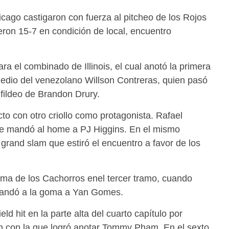
cago castigaron con fuerza al pitcheo de los Rojos
eron 15-7 en condición de local, encuentro
ra el combinado de Illinois, el cual anotó la primera
edio del venezolano Willson Contreras, quien pasó
 fildeo de Brandon Drury.
to con otro criollo como protagonista. Rafael
que mandó al home a PJ Higgins. En el mismo
grand slam que estiró el encuentro a favor de los
ima de los Cachorros enel tercer tramo, cuando
e mandó a la goma a Yan Gomes.
ld hit en la parte alta del cuarto capítulo por
n con la que logró anotar Tommy Pham. En el sexto,