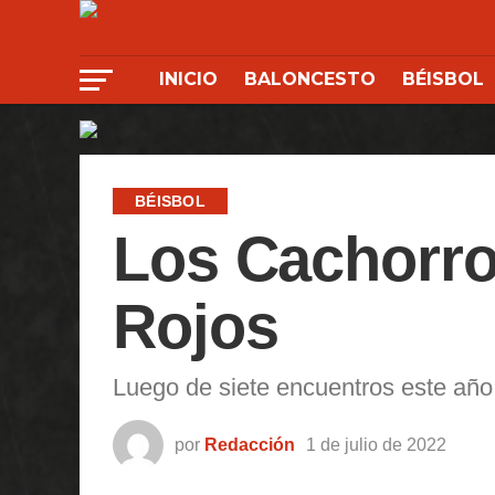
INICIO
BALONCESTO
BÉISBOL
BÉISBOL
Los Cachorro
Rojos
Luego de siete encuentros este año 
por
Redacción
1 de julio de 2022