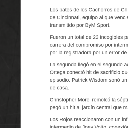
Los bates de los Cachorros de Chi
de Cincinnati, equipo al que venci
transmitido por ByM Sport.
Fueron un total de 23 incogibles pa
carrera del compromiso por interm
por la registradora por un error de
La segunda llegó en el segundo ac
Ortega conectó hit de sacrificio 
episodio, Patrick Wisdom sonó un 
de casa.
Christopher Morel remolcó la sépt
pegó un hit al jardín central qu
Los Rojos reaccionaron con un infie
intermedio de Joey Votto, conexió