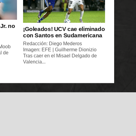
Jr. no
¡Goleados! UCV cae eliminado
con Santos en Sudamericana
Redacción: Diego Mederos
 Moob
Imagen: EFE | Guilherme Dionizio
l de
Tras caer en el Misael Delgado de
Valencia...