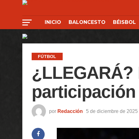
INICIO
BALONCESTO
BÉISBOL
FÚTBOL
¿LLEGARÁ? Le
participació
por
Redacción
5 de diciembre de 2025