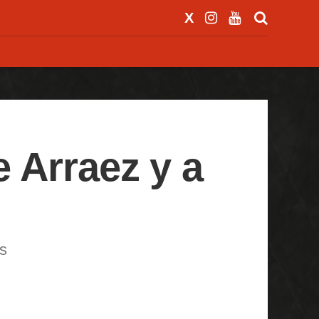
e Arraez y a
as