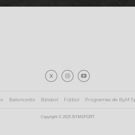
io
Baloncesto
Béisbol
Fútbol
Programas de ByM S
Copyright © 2025 BYMSPORT