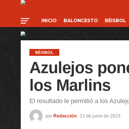
INICIO
BALONCESTO
BÉISBOL
BÉISBOL
Azulejos pone
los Marlins
El resultado le permitió a los Azule
por
Redacción
21 de junio de 2023